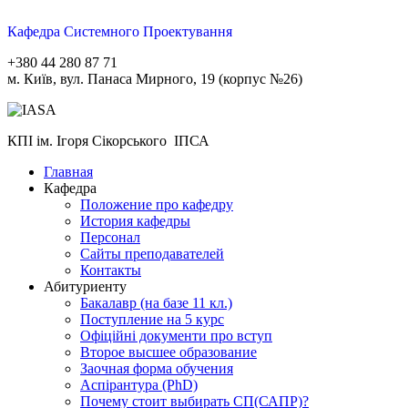
Кафедра Системного Проектування
+380 44 280 87 71
м. Київ, вул. Панаса Мирного, 19 (корпус №26)
КПІ ім. Ігоря Сікорського ІПСА
Главная
Кафедра
Положение про кафедру
История кафедры
Персонал
Сайты преподавателей
Контакты
Абитуриенту
Бакалавр (на базе 11 кл.)
Поступление на 5 курс
Офіційні документи про вступ
Второе высшее образование
Заочная форма обучения
Aспірантура (PhD)
Почему стоит выбирать СП(САПР)?