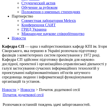
Студенческий актив
Обучение за рубежом
Положения о именных стипендиях
Партнерство
Совместная лаборатория Melexis
Конференция САИТ
ГРИД Украина
Міжнародне наукове співробітництво
Новости
Кафедра СП
— одна з найпрестижніших кафедр КПІ ім. Ігоря
Сікорського, яка першою в Україні розпочала підготовку
фахівців з комп'ютерних систем проектування у 1972 році.
Кафедра СП здійснює підготовку фахівців для науково-
дослідної, проектної і організаційно-управлінської діяльності у
галузі застосування сучасних інформаційних технологій у
проектуванні найрізноманітніших об'єктів штучного
середовища людини і інформатизації функціонування
організацій та установ.
Новости
>
Новости
> Початок додаткової сесії
Початок додаткової сесії
Розпочався останній тиждень здачі заборгованостей.