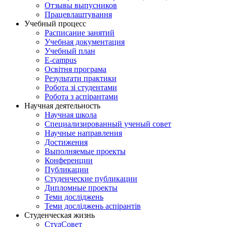
Отзывы выпусников
Працевлаштування
Учебный процесс
Расписание занятий
Учебная документация
Учебный план
E-campus
Освітня програма
Результати практики
Робота зі студентами
Робота з аспірантами
Научная деятельность
Научная школа
Специализированный ученый совет
Научные направления
Достижения
Выполняемые проекты
Конференции
Публикации
Студенческие публикации
Дипломные проекты
Теми досліджень
Теми досліджень аспірантів
Студенческая жизнь
СтудСовет