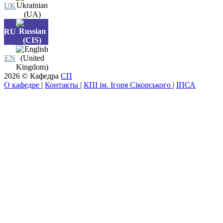
UK
RU
EN
2026 © Кафедра
СП
О кафедре
|
Контакты
|
КПІ ім. Ігоря Сікорського
|
ІПСА