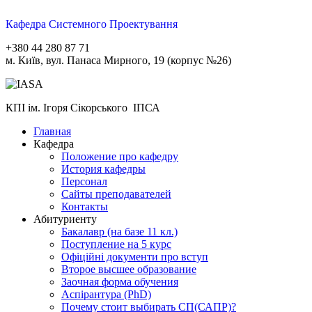
Кафедра Системного Проектування
+380 44 280 87 71
м. Київ, вул. Панаса Мирного, 19 (корпус №26)
КПІ ім. Ігоря Сікорського ІПСА
Главная
Кафедра
Положение про кафедру
История кафедры
Персонал
Сайты преподавателей
Контакты
Абитуриенту
Бакалавр (на базе 11 кл.)
Поступление на 5 курс
Офіційні документи про вступ
Второе высшее образование
Заочная форма обучения
Aспірантура (PhD)
Почему стоит выбирать СП(САПР)?