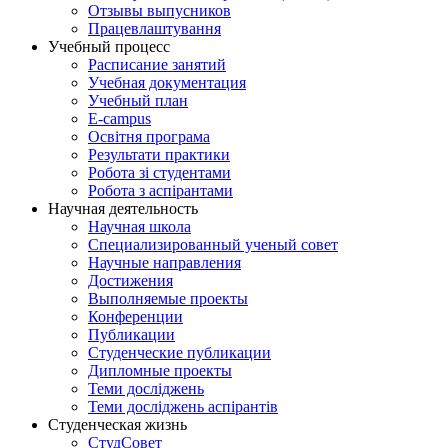
Отзывы выпусников
Працевлаштування
Учебный процесс
Расписание занятий
Учебная документация
Учебный план
E-campus
Освітня програма
Результати практики
Робота зі студентами
Робота з аспірантами
Научная деятельность
Научная школа
Специализированный ученый совет
Научные направления
Достижения
Выполняемые проекты
Конференции
Публикации
Студенческие публикации
Дипломные проекты
Теми досліджень
Теми досліджень аспірантів
Студенческая жизнь
СтудСовет