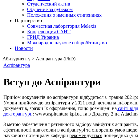
Студенческий актив
Обучение за рубежом
Положения о именных стипендиях
Партнерство
Совместная лаборатория Melexis
Конференция САИТ
ГРИД Украина
Міжнародне наукове співробітництво
Новости
Абитуриенту > Aспірантура (PhD)
Аспірантура
Вступ до Аспірантури
Прийом документів до аспірантури відбудеться з травня 2021р
Умови прийому до аспірантури у 2021 році, детальна інформаці
документів, зразки їх оформлення, тощо розміщені на
сайті від
докторантури
: www.aspirantura.kpi.ua та в Додатку 2 на Attachm
З метою забезпечення ретельного відбору майбутніх аспірантів
ефективності підготовки в аспірантурі та створення умов щод
наукового потенціалу кафедри
рекомендується
попередньо (у кв