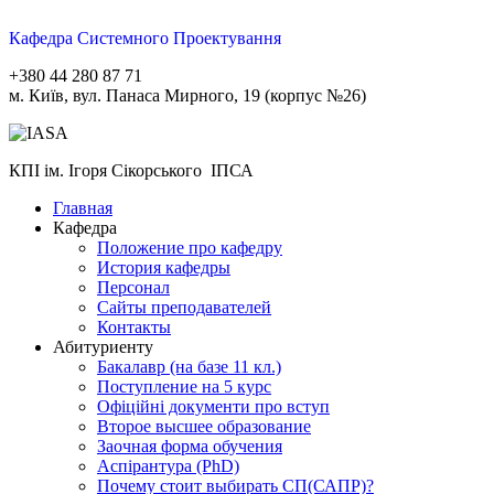
Кафедра Системного Проектування
+380 44 280 87 71
м. Київ, вул. Панаса Мирного, 19 (корпус №26)
КПІ ім. Ігоря Сікорського ІПСА
Главная
Кафедра
Положение про кафедру
История кафедры
Персонал
Сайты преподавателей
Контакты
Абитуриенту
Бакалавр (на базе 11 кл.)
Поступление на 5 курс
Офіційні документи про вступ
Второе высшее образование
Заочная форма обучения
Aспірантура (PhD)
Почему стоит выбирать СП(САПР)?