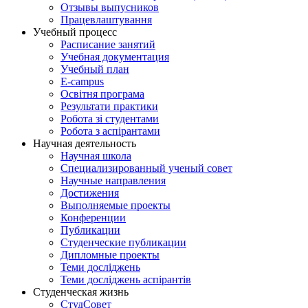
Отзывы выпусников
Працевлаштування
Учебный процесс
Расписание занятий
Учебная документация
Учебный план
E-campus
Освітня програма
Результати практики
Робота зі студентами
Робота з аспірантами
Научная деятельность
Научная школа
Специализированный ученый совет
Научные направления
Достижения
Выполняемые проекты
Конференции
Публикации
Студенческие публикации
Дипломные проекты
Теми досліджень
Теми досліджень аспірантів
Студенческая жизнь
СтудСовет