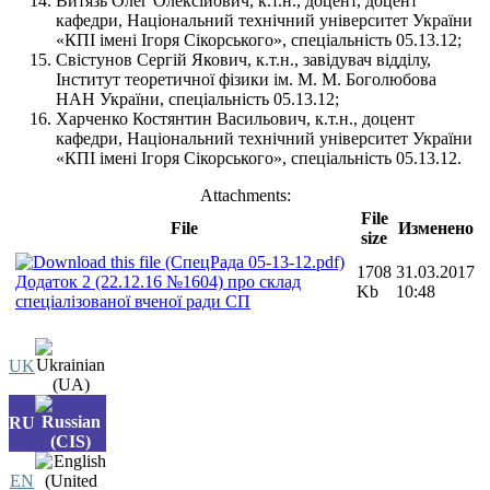
Витязь Олег Олексійович, к.т.н., доцент, доцент
кафедри, Національний технічний університет України
«КПІ імені Ігоря Сікорського», спеціальність 05.13.12;
Свістунов Сергій Якович, к.т.н., завідувач відділу,
Інститут теоретичної фізики ім. М. М. Боголюбова
НАН України, спеціальність 05.13.12;
Харченко Костянтин Васильович, к.т.н., доцент
кафедри, Національний технічний університет України
«КПІ імені Ігоря Сікорського», спеціальність 05.13.12.
Attachments:
File
File
Изменено
size
1708
31.03.2017
Додаток 2 (22.12.16 №1604) про склад
Kb
10:48
спеціалізованої вченої ради СП
UK
RU
EN