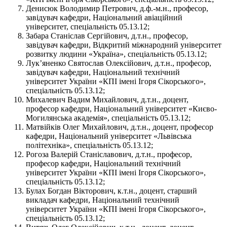
Денисюк Володимир Петрович, д.ф.-м.н., професор,
завідувач кафедри, Національний авіаційний
університет, спеціальність 05.13.12;
Забара Станіслав Сергійович, д.т.н., професор,
завідувач кафедри, Відкритий міжнародний університет
розвитку людини «Україна», спеціальність 05.13.12;
Лук’яненко Святослав Олексійович, д.т.н., професор,
завідувач кафедри, Національний технічний
університет України «КПІ імені Ігоря Сікорського»,
спеціальність 05.13.12;
Михалевич Вадим Михайлович, д.т.н., доцент,
професор кафедри, Національний університет «Києво-
Могилянська академія», спеціальність 05.13.12;
Матвійків Олег Михайлович, д.т.н., доцент, професор
кафедри, Національний університет «Львівська
політехніка», спеціальність 05.13.12;
Рогоза Валерій Станіславович, д.т.н., професор,
професор кафедри, Національний технічний
університет України «КПІ імені Ігоря Сікорського»,
спеціальність 05.13.12;
Булах Богдан Вікторович, к.т.н., доцент, старший
викладач кафедри, Національний технічний
університет України «КПІ імені Ігоря Сікорського»,
спеціальність 05.13.12;