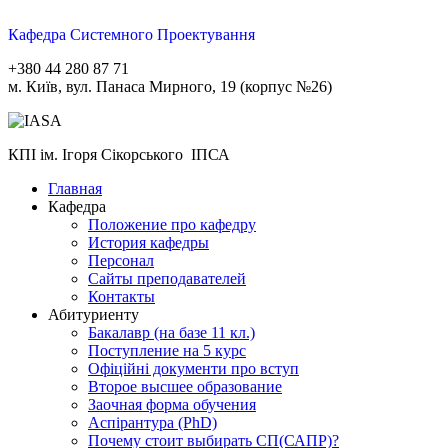
Кафедра Системного Проектування
+380 44 280 87 71
м. Київ, вул. Панаса Мирного, 19 (корпус №26)
КПІ ім. Ігоря Сікорського ІПСА
Главная
Кафедра
Положение про кафедру
История кафедры
Персонал
Сайты преподавателей
Контакты
Абитуриенту
Бакалавр (на базе 11 кл.)
Поступление на 5 курс
Офіційні документи про вступ
Второе высшее образование
Заочная форма обучения
Aспірантура (PhD)
Почему стоит выбирать СП(САПР)?