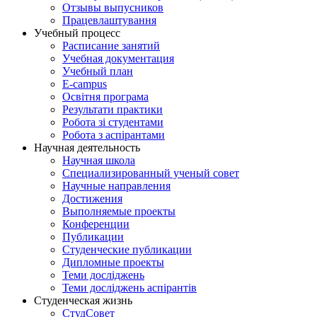
Отзывы выпусников
Працевлаштування
Учебный процесс
Расписание занятий
Учебная документация
Учебный план
E-campus
Освітня програма
Результати практики
Робота зі студентами
Робота з аспірантами
Научная деятельность
Научная школа
Специализированный ученый совет
Научные направления
Достижения
Выполняемые проекты
Конференции
Публикации
Студенческие публикации
Дипломные проекты
Теми досліджень
Теми досліджень аспірантів
Студенческая жизнь
СтудСовет