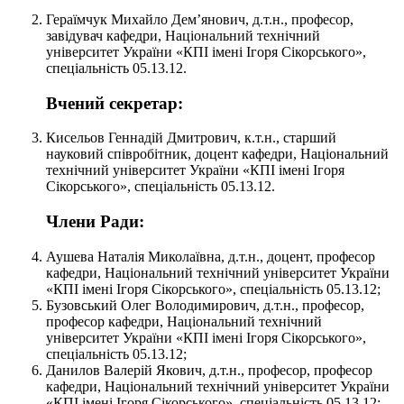
Гераїмчук Михайло Дем’янович, д.т.н., професор,
завідувач кафедри, Національний технічний
університет України «КПІ імені Ігоря Сікорського»,
спеціальність 05.13.12.
Вчений секретар:
Кисельов Геннадій Дмитрович, к.т.н., старший
науковий співробітник, доцент кафедри, Національний
технічний університет України «КПІ імені Ігоря
Сікорського», спеціальність 05.13.12.
Члени Ради:
Аушева Наталія Миколаївна, д.т.н., доцент, професор
кафедри, Національний технічний університет України
«КПІ імені Ігоря Сікорського», спеціальність 05.13.12;
Бузовський Олег Володимирович, д.т.н., професор,
професор кафедри, Національний технічний
університет України «КПІ імені Ігоря Сікорського»,
спеціальність 05.13.12;
Данилов Валерій Якович, д.т.н., професор, професор
кафедри, Національний технічний університет України
«КПІ імені Ігоря Сікорського», спеціальність 05.13.12;