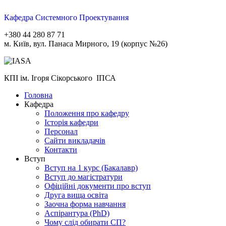
Кафедра Системного Проектування
+380 44 280 87 71
м. Київ, вул. Панаса Мирного, 19 (корпус №26)
КПІ ім. Ігоря Сікорського ІПСА
Головна
Кафедра
Положення про кафедру
Історія кафедри
Персонал
Сайти викладачів
Контакти
Вступ
Вступ на 1 курс (Бакалавр)
Вступ до магістратури
Офіційні документи про вступ
Друга вища освіта
Заочна форма навчання
Aспірантура (PhD)
Чому слід обирати СП?