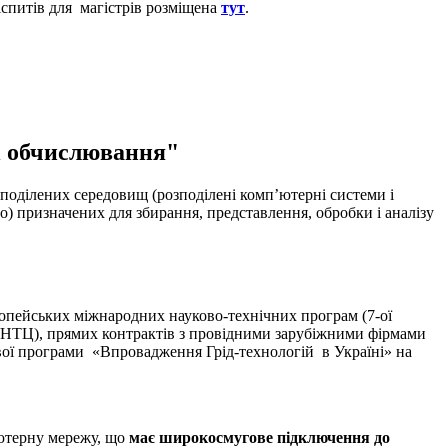
спитів для магістрів розміщена
тут
.
ні обчислювання"
поділених середовищ (розподілені комп’ютерні системи і
що) призначених для збирання, представлення, обробки і аналізу
опейських міжнародних науково-технічних програм (7-ої
УНТЦ), прямих контрактів з провідними зарубіжними фірмами
ьової програми «Впровадження Грід-технологій в Україні» на
'ютерну мережу, що
має широкосмугове підключення до