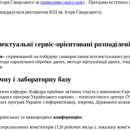
Ігоря Сікорського за
правилами цього року
. Програма вступних і
верджується ректоратом КПI ім. Ігоря Сікорського).
лектуальні сервіс-орієнтовані розподіле
ня
» спрямований на побудову і використання інтелектуальних роз
методи паралельної обробки даних, методи віртуалізації даних, то
в.
ну і лабораторну базу
денти кафедри. Кафедра приймає активну участь у виконанні Євр
дних програм Українського науково – технологічного центру (
жавних програм України з інформатизації, зокрема, Державної ціл
країнських та мiжнародних
конференцiях
.
і персональних комп'ютерів (120 робочих мiсць ), локальну комп