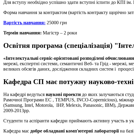
Для вступу необхідно успішно здати вступні іспити до КПI ім. 
Форма навчання за контрактом (вартість контракту щорічно зат
Вартість навчання:
25000 грн
Термін навчання:
Магістр – 2 роки
Освітня програма (спеціалізація) "Інте
«Інтелектуальні сервіс-орієнтовані розподілені обчислюван
мережі, експертні системи, семантичні Веб- та Грід - мережі, 
великих обсягів даних, дослідження складних систем і процесі
Кафедра СП має потужну науково-техніч
На кафедрi ведуться
науковi проекти
до яких залучаються сту
Рамочної Програми ЕС , TEMPUS, INCO-Copernicious), міжнаро
(Samsung, Intel, Motorola, IHP, Melexis, Panasonic, IBM), Дер
2009-2013рр.
Студенти та аспiранти кафедри приймають активну участь в у
Кафедра має
добре обладнанi комп'ютернi лабораторiї
на баз