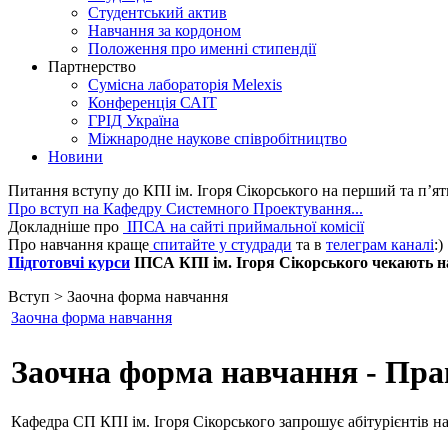
Студентський актив
Навчання за кордоном
Положення про именні стипендії
Партнерство
Сумісна лабораторія Melexis
Конференція САІТ
ГРІД Україна
Міжнародне наукове співробітництво
Новини
Питання вступу до КПІ ім. Ігоря Сікорського на перший та п’ят
Про вступ на Кафедру Системного Проектування...
Докладніше про
ІПСА на сайті приймальної комісії
Про навчання краще
спитайте у студради
та в
телеграм каналі
:)
Підготовчі курси
ІПСА КПІ ім. Ігоря Сікорського чекають на 
Вступ > Заочна форма навчання
Заочна форма навчання
Заочна форма навчання - Пр
Кафедра СП КПI ім. Ігоря Сікорського запрошує абітурієнтів 