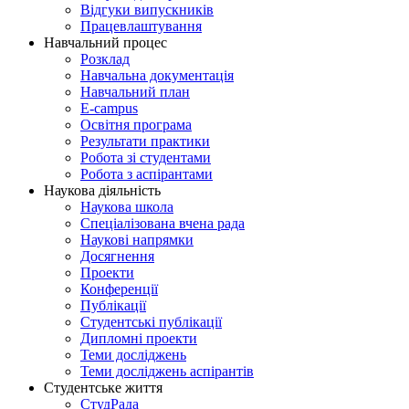
Відгуки випускників
Працевлаштування
Навчальний процес
Розклад
Навчальна документація
Навчальний план
E-campus
Освітня програма
Результати практики
Робота зі студентами
Робота з аспірантами
Наукова діяльність
Наукова школа
Спеціалізована вчена рада
Наукові напрямки
Досягнення
Проекти
Конференції
Публікації
Студентські публікації
Дипломні проекти
Теми досліджень
Теми досліджень аспірантів
Студентське життя
СтудРада