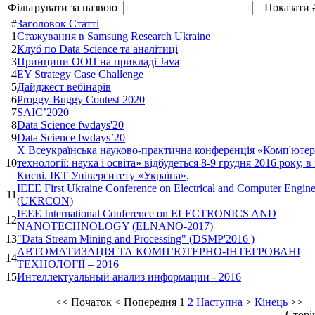
Фільтрувати за назвою
Показати 
#
Заголовок Статті
1
​​Стажування в Samsung Research Ukraine
2
Клуб по Data Science та аналітиці
3
​Принципи ООП на прикладі Java
4
EY Strategy Case Challenge
5
Дайджест вебінарів
6
Proggy-Buggy Contest 2020
7
SAIC’2020
8
Data Science fwdays'20
9
Data Science fwdays’20
Х Всеукраїнська науково-практична конференція «Комп'ютер
10
технології: наука і освіта» відбудеться 8-9 грудня 2016 року, в 
Києві. ІКТ Університету «Україна»,
IEEE First Ukraine Conference on Electrical and Computer Engine
11
(UKRCON)
IEEE International Conference on ELECTRONICS AND
12
NANOTECHNOLOGY (ELNANO-2017)
13
"Data Stream Mining and Processing" (DSMP'2016 )
АВТОМАТИЗАЦІЯ ТА КОМП’ЮТЕРНО-ІНТЕГРОВАНІ
14
ТЕХНОЛОГІЇ – 2016
15
Интеллектуальный анализ информации - 2016
<<
Початок
<
Попередня
1
2
Наступна
>
Кінець
>>
Сторін