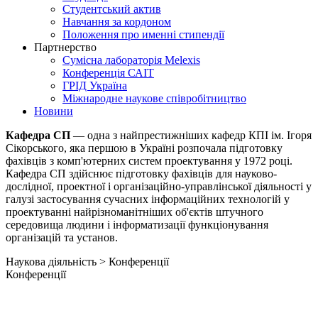
Студентський актив
Навчання за кордоном
Положення про именні стипендії
Партнерство
Сумісна лабораторія Melexis
Конференція САІТ
ГРІД Україна
Міжнародне наукове співробітництво
Новини
Кафедра СП
— одна з найпрестижніших кафедр КПІ ім. Ігоря
Сікорського, яка першою в Україні розпочала підготовку
фахівців з комп'ютерних систем проектування у 1972 році.
Кафедра СП здійснює підготовку фахівців для науково-
дослідної, проектної і організаційно-управлінської діяльності у
галузі застосування сучасних інформаційних технологій у
проектуванні найрізноманітніших об'єктів штучного
середовища людини і інформатизації функціонування
організацій та установ.
Наукова діяльність > Конференції
Конференції