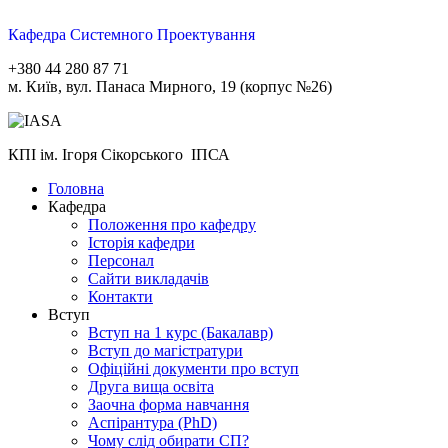
Кафедра Системного Проектування
+380 44 280 87 71
м. Київ, вул. Панаса Мирного, 19 (корпус №26)
КПІ ім. Ігоря Сікорського ІПСА
Головна
Кафедра
Положення про кафедру
Історія кафедри
Персонал
Сайти викладачів
Контакти
Вступ
Вступ на 1 курс (Бакалавр)
Вступ до магістратури
Офіційні документи про вступ
Друга вища освіта
Заочна форма навчання
Aспірантура (PhD)
Чому слід обирати СП?