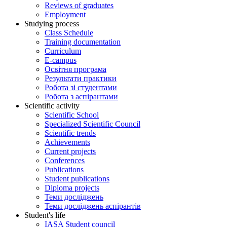
Reviews of graduates
Employment
Studying process
Class Schedule
Training documentation
Curriculum
E-campus
Освітня програма
Результати практики
Робота зі студентами
Робота з аспірантами
Scientific activity
Scientific School
Specialized Scientific Council
Scientific trends
Achievements
Current projects
Conferences
Publications
Student publications
Diploma projects
Теми досліджень
Теми досліджень аспірантів
Student's life
IASA Student council