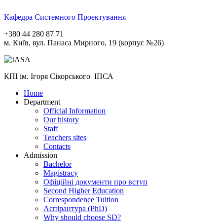
Кафедра Системного Проектування
+380 44 280 87 71
м. Київ, вул. Панаса Мирного, 19 (корпус №26)
КПІ ім. Ігоря Сікорського ІПСА
Home
Department
Official Information
Our history
Staff
Teachers sites
Contacts
Admission
Bachelor
Magistracy
Офіційні документи про вступ
Second Higher Education
Correspondence Tuition
Aспірантура (PhD)
Why should choose SD?