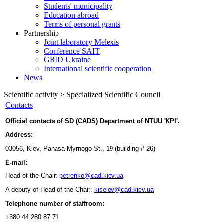
Students' municipality
Education abroad
Terms of personal grants
Partnership
Joint laboratory Melexis
Conference SAIT
GRID Ukraine
International scientific cooperation
News
Scientific activity > Specialized Scientific Council
Contacts
Official contacts of SD (CADS) Department of NTUU 'KPI'
.
Address
:
03056,
Kiev
,
Panasa Myrnogo St.
, 19 (
building #
26)
E-mail
:
Head of the Chair:
petrenko@cad.kiev.ua
A deputy of
Head of the Chair:
kiselev@cad.kiev.ua
Telephone number of staffroom
:
+380 44 280 87 71